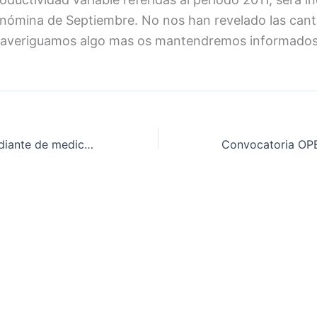
 nómina de Septiembre. No nos han revelado las cant
Si averiguamos algo mas os mantendremos informados
Palabras de estudiante de medicina en Twitter generan polémica en Costa Rica