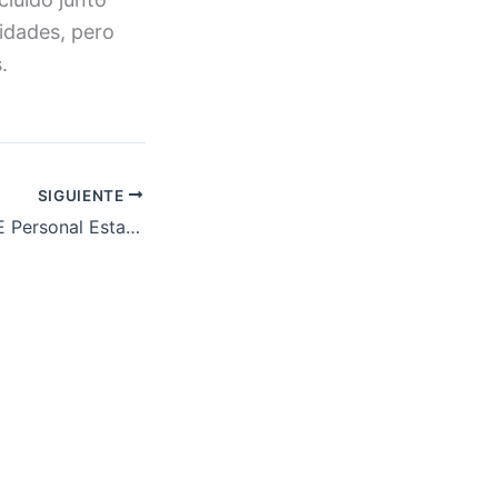
idades, pero
.
SIGUIENTE
Convocatoria OPE Personal Estatutario Pediatras Atención Primaria