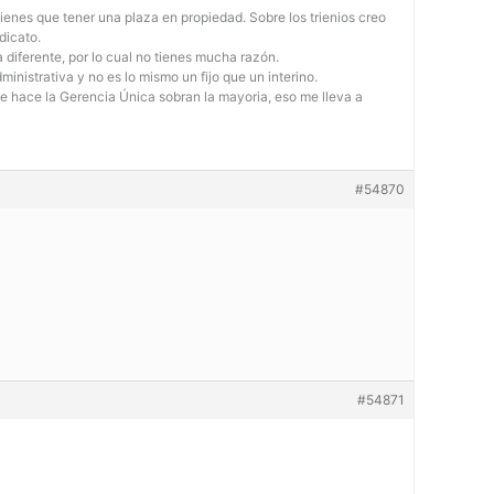
tienes que tener una plaza en propiedad. Sobre los trienios creo
dicato.
 diferente, por lo cual no tienes mucha razón.
nistrativa y no es lo mismo un fijo que un interino.
 se hace la Gerencia Única sobran la mayoria, eso me lleva a
#54870
#54871