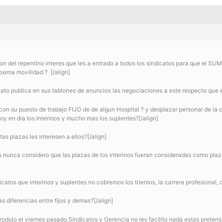
cion del repentino interes que les a entrado a todos los sindicatos para que el 
xima movilidad ? [/align]
icato publica en sus tablones de anuncios las negociaciones a este respecto que
on su puesto de trabajo FIJO de de algun Hospital ? y desplazar personal de la 
y en dia los Interinos y mucho mas los suplentes?[/align]
as plazas les interesen a ellos?[/align]
nunca considero que las plazas de los interinos fueran consideradas como plaza
icatos que interinos y suplentes no cobremos los trienios, la carrera profesional, 
s diferencias entre fijos y demas?[/align]
produjo el viernes pasado,Sindicatos y Gerencia no les facilito nada estas pretens