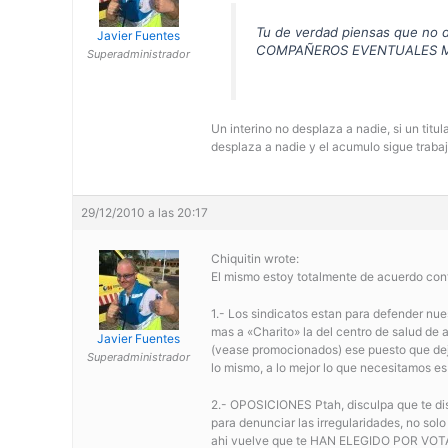
Tu de verdad piensas que no d
Javier Fuentes
COMPAÑEROS EVENTUALES MANDA
Superadministrador
Un interino no desplaza a nadie, si un titul
desplaza a nadie y el acumulo sigue traba
29/12/2010 a las 20:17
Chiquitin wrote:
El mismo estoy totalmente de acuerdo conti
1.- Los sindicatos estan para defender 
mas a «Charito» la del centro de salud de a
Javier Fuentes
(vease promocionados) ese puesto que deja 
Superadministrador
lo mismo, a lo mejor lo que necesitamos e
2.- OPOSICIONES Ptah, disculpa que te dis
para denunciar las irregularidades, no sol
ahi vuelve que te HAN ELEGIDO POR VOTA