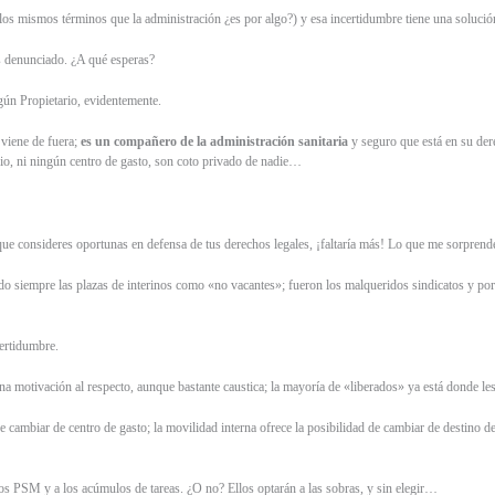
los mismos términos que la administración ¿es por algo?) y esa incertidumbre tiene una soluci
as denunciado. ¿A qué esperas?
lgún Propietario, evidentemente.
 viene de fuera;
es un compañero de la administración sanitaria
y seguro que está en su dere
io, ni ningún centro de gasto, son coto privado de nadie…
 que consideres oportunas en defensa de tus derechos legales, ¡faltaría más! Lo que me sorprend
siempre las plazas de interinos como «no vacantes»; fueron los malqueridos sindicatos y por l
certidumbre.
motivación al respecto, aunque bastante caustica; la mayoría de «liberados» ya está donde les 
de cambiar de centro de gasto; la movilidad interna ofrece la posibilidad de cambiar de destino d
s PSM y a los acúmulos de tareas. ¿O no? Ellos optarán a las sobras, y sin elegir…