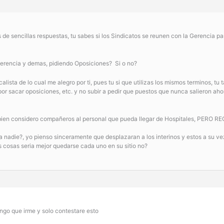
de sencillas respuestas, tu sabes si los Sindicatos se reunen con la Gerencia pa
Gerencia y demas, pidiendo Oposiciones? Si o no?
alista de lo cual me alegro por ti, pues tu si que utilizas los mismos terminos,
por sacar oposiciones, etc. y no subir a pedir que puestos que nunca salieron a
 tambien considero compañeros al personal que pueda llegar de Hospitales
n a nadie?, yo pienso sinceramente que desplazaran a los interinos y esto
 cosas seria mejor quedarse cada uno en su sitio no?
ngo que irme y solo contestare esto