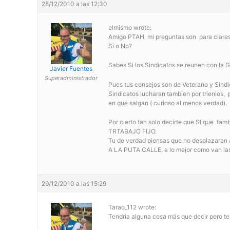
28/12/2010 a las 12:30
elmismo wrote:
Amigo PTAH, mi preguntas son para claras 
Si o No?
Sabes Si los Sindicatos se reunen con la 
Javier Fuentes
Superadministrador
Pues tus consejos son de Veterano y Sindic
Sindicatos lucharan tambien por trienios, 
en que salgan ( curioso al menos verdad).
Por cierto tan solo decirte que SI que
TRTABAJO FIJO.
Tu de verdad piensas que no desplazara
A LA PUTA CALLE, a lo mejor como van las
29/12/2010 a las 15:29
Tarao_112 wrote:
Tendria alguna cosa más que decir pero te