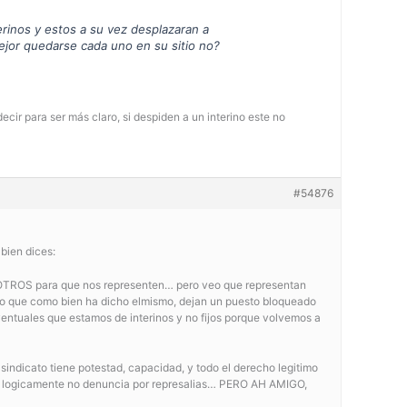
rinos y estos a su vez desplazaran a
r quedarse cada uno en su sitio no?
 decir para ser más claro, si despiden a un interino este no
#54876
bien dices:
SOTROS para que nos representen… pero veo que representan
, pero que como bien ha dicho elmismo, dejan un puesto bloqueado
ventuales que estamos de interinos y no fijos porque volvemos a
ndicato tiene potestad, capacidad, y todo el derecho legitimo
y que logicamente no denuncia por represalias… PERO AH AMIGO,