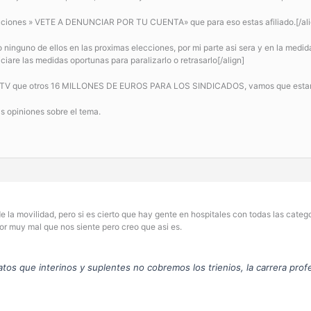
oluciones » VETE A DENUNCIAR POR TU CUENTA» que para eso estas afiliado.[/ali
o ninguno de ellos en las proximas elecciones, por mi parte asi sera y en la medid
iare las medidas oportunas para paralizarlo o retrasarlo[/align]
en TV que otros 16 MILLONES DE EUROS PARA LOS SINDICADOS, vamos que estamo
s opiniones sobre el tema.
a movilidad, pero si es cierto que hay gente en hospitales con todas las categor
or muy mal que nos siente pero creo que asi es.
atos que interinos y suplentes no cobremos los trienios, la carrera prof