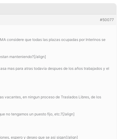
#50077
SUMMA considere que todas las plazas ocupadas por Interinos se
 estan manteniendo?[/align]
casa mas para atras todavia despues de los años trabajados y el
s vacantes, en ningun proceso de Traslados Libres, de los
que no tengamos un puesto fijo, etc.?[/align]
iones, espero y deseo que se asi sigan[/align]