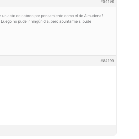
#84198
O en un acto de cabreo por pensamiento como el de Almudena?
. Luego no pude ir ningún dia, pero apuntarme si pude
#84199