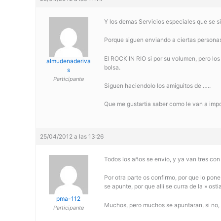
Y los demas Servicios especiales que se s
Porque siguen enviando a ciertas personas 
El ROCK IN RIO si por su volumen, pero los 
almudenaderiva
bolsa.
s
Participante
Siguen haciendolo los amiguitos de …..
Que me gustartia saber como le van a impone
25/04/2012 a las 13:26
Todos los años se envio, y ya van tres con 
Por otra parte os confirmo, por que lo pon
se apunte, por que alli se curra de la » o
pma-112
Muchos, pero muchos se apuntaran, si no, 
Participante