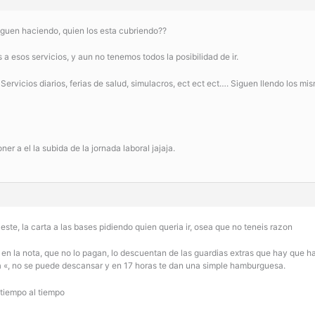
iguen haciendo, quien los esta cubriendo??
a esos servicios, y aun no tenemos todos la posibilidad de ir.
Servicios diarios, ferias de salud, simulacros, ect ect ect…. Siguen llendo los mis
r a el la subida de la jornada laboral jajaja.
este, la carta a las bases pidiendo quien queria ir, osea que no teneis razon
e en la nota, que no lo pagan, lo descuentan de las guardias extras que hay que h
stia «, no se puede descansar y en 17 horas te dan una simple hamburguesa.
tiempo al tiempo