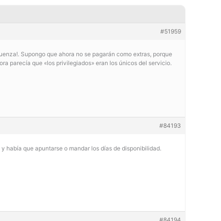
#51959
rguenza!. Supongo que ahora no se pagarán como extras, porque
ra parecía que «los privilegiados» eran los únicos del servicio.
#84193
 y había que apuntarse o mandar los días de disponibilidad.
#84194