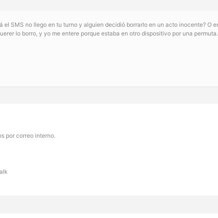
á el SMS no llego en tu turno y alguien decidió borrarlo en un acto inocente? 
uerer lo borro, y yo me entere porque estaba en otro dispositivo por una permuta
os por correo interno.
alk