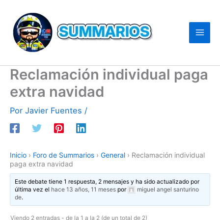
Ir
al
contenido
Reclamación individual paga
extra navidad
Por
Javier Fuentes
/
Inicio
›
Foro de Summarios
›
General
›
Reclamación individual
paga extra navidad
Este debate tiene 1 respuesta, 2 mensajes y ha sido actualizado por
última vez el
hace 13 años, 11 meses
por
miguel angel santurino
de
.
Viendo 2 entradas - de la 1 a la 2 (de un total de 2)