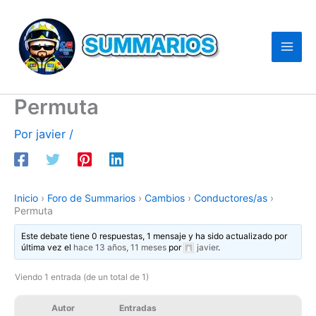
Ir
al
contenido
Permuta
Por
javier
/
Inicio
›
Foro de Summarios
›
Cambios
›
Conductores/as
›
Permuta
Este debate tiene 0 respuestas, 1 mensaje y ha sido actualizado por
última vez el
hace 13 años, 11 meses
por
javier
.
Viendo 1 entrada (de un total de 1)
Autor
Entradas