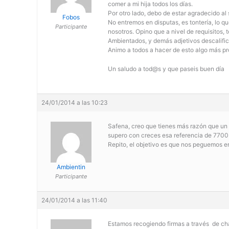
comer a mi hija todos los días.
Por otro lado, debo de estar agradecido al
Fobos
No entremos en disputas, es tontería, lo q
Participante
nosotros. Opino que a nivel de requisitos,
Ambientados, y demás adjetivos descalific
Animo a todos a hacer de esto algo más pr
Un saludo a tod@s y que paseis buen día
24/01/2014 a las 10:23
Safena, creo que tienes más razón que un s
supero con creces esa referencia de 7700
Repito, el objetivo es que nos peguemos en
Ambientin
Participante
24/01/2014 a las 11:40
Estamos recogiendo firmas a través de c