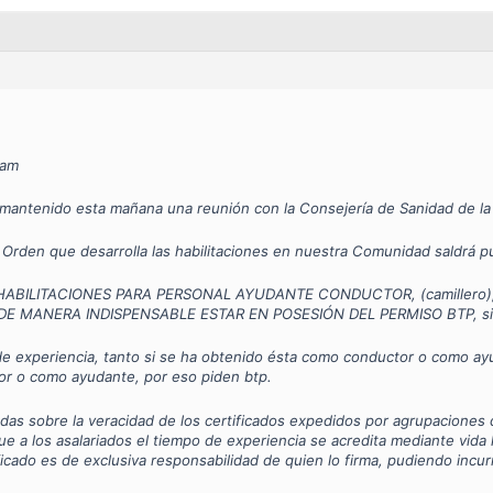
cam
mantenido esta mañana una reunión con la Consejería de Sanidad de l
 Orden que desarrolla las habilitaciones en nuestra Comunidad saldrá 
HABILITACIONES PARA PERSONAL AYUDANTE CONDUCTOR, (camillero), ad
E MANERA INDISPENSABLE ESTAR EN POSESIÓN DEL PERMISO BTP, si no, 
e experiencia, tanto si se ha obtenido ésta como conductor o como ayud
or o como ayudante, por eso piden btp.
as sobre la veracidad de los certificados expedidos por agrupaciones 
e a los asalariados el tiempo de experiencia se acredita mediante vida
ificado es de exclusiva responsabilidad de quien lo firma, pudiendo incu