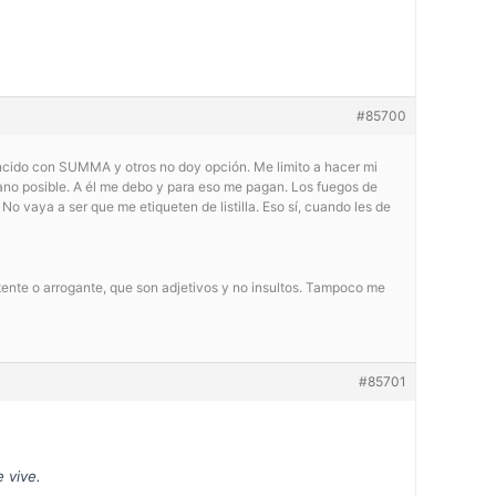
#85700
incido con SUMMA y otros no doy opción. Me limito a hacer mi
umano posible. A él me debo y para eso me pagan. Los fuegos de
 No vaya a ser que me etiqueten de listilla. Eso sí, cuando les de
ente o arrogante, que son adjetivos y no insultos. Tampoco me
#85701
 vive.