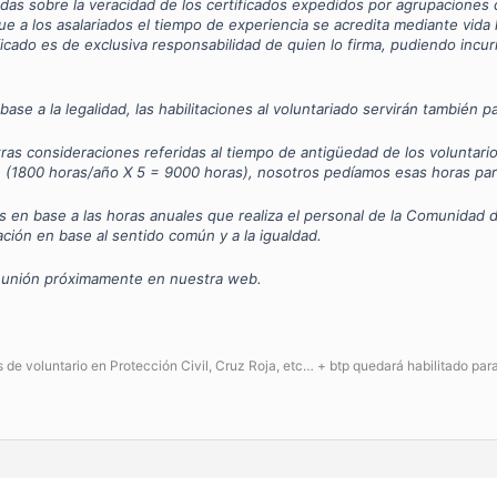
as sobre la veracidad de los certificados expedidos por agrupaciones 
e a los asalariados el tiempo de experiencia se acredita mediante vida
ificado es de exclusiva responsabilidad de quien lo firma, pudiendo incu
se a la legalidad, las habilitaciones al voluntariado servirán también p
s consideraciones referidas al tiempo de antigüedad de los voluntarios 
, (1800 horas/año X 5 = 9000 horas), nosotros pedíamos esas horas para
os en base a las horas anuales que realiza el personal de la Comunidad
ción en base al sentido común y a la igualdad.
eunión próximamente en nuestra web.
s de voluntario en Protección Civil, Cruz Roja, etc… + btp quedará habilitado pa