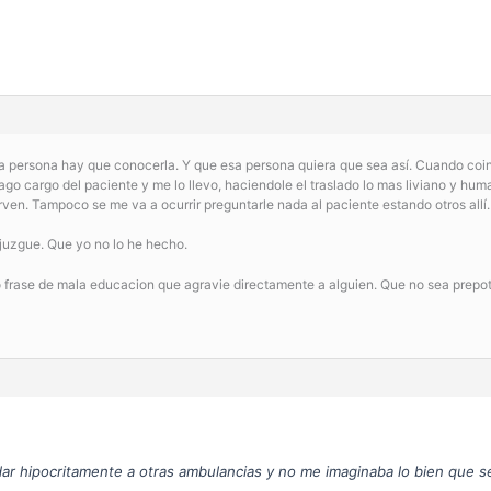
una persona hay que conocerla. Y que esa persona quiera que sea así. Cuando co
 hago cargo del paciente y me lo llevo, haciendole el traslado lo mas liviano y h
sirven. Tampoco se me va a ocurrir preguntarle nada al paciente estando otros allí.
 juzgue. Que yo no lo he hecho.
o frase de mala educacion que agravie directamente a alguien. Que no sea prepot
r hipocritamente a otras ambulancias y no me imaginaba lo bien que se