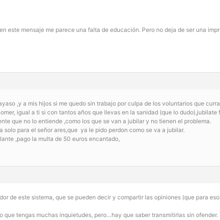
to en este mensaje me parece una falta de educación. Pero no deja de ser una impr
 payaso ,y a mis hijos si me quedo sin trabajo por culpa de los voluntarios que curr
mer, igual a ti si con tantos años que llevas en la sanidad (que lo dudo),jubilate 
te que no lo entiende ,como los que se van a jubilar y no tienen el problema.
ba solo para el señor ares,que ya le pido perdon como se va a jubilar.
elante ,pago la multa de 50 euros encantado,
or de este sistema, que se pueden decir y compartir las opiniones (que para eso e
o que tengas muchas inquietudes, pero…hay que saber transmitirlas sin ofender.