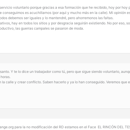
 servicio voluntario porque gracias a esa formación que he recibido, hoy por hoy
ue conseguimos es acuchillarnos (por aquì y mucho más en la calle). Mi opinión es
 todos debemos ser iguales y lo mantendré, pero ahorremonos las faltas.
ativos, hay en todos los sitios y por desgracia seguirán existiendo. No por eso,
oductivo, las guerras campales se pasaron de moda.
anto. Y te lo dice un trabajador como tú, pero que sigue siendo voluntario, aun
 horas.
 la calle y crear conflicto. Saben hacerlo y ya lo han conseguido. Veremos que es
hange.org para la no modificación del RD estamos en el Face EL RINCÓN DEL TE