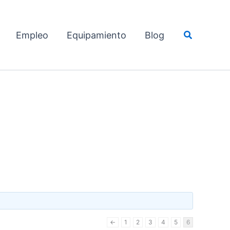
Buscar
Empleo
Equipamiento
Blog
←
1
2
3
4
5
6