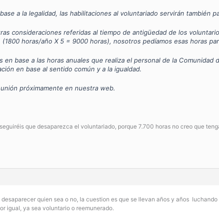
se a la legalidad, las habilitaciones al voluntariado servirán también p
s consideraciones referidas al tiempo de antigüedad de los voluntarios 
, (1800 horas/año X 5 = 9000 horas), nosotros pedíamos esas horas para
os en base a las horas anuales que realiza el personal de la Comunidad
ción en base al sentido común y a la igualdad.
eunión próximamente en nuestra web.
eguiréis que desaparezca el voluntariado, porque 7.700 horas no creo que ten
q desaparecer quien sea o no, la cuestion es que se llevan años y años luchando
por igual, ya sea voluntario o reemunerado.