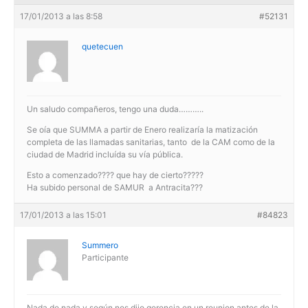
17/01/2013 a las 8:58
#52131
quetecuen
Un saludo compañeros, tengo una duda………..
Se oía que SUMMA a partir de Enero realizaría la matización
completa de las llamadas sanitarias, tanto de la CAM como de la
ciudad de Madrid incluída su vía pública.
Esto a comenzado???? que hay de cierto?????
Ha subido personal de SAMUR a Antracita???
17/01/2013 a las 15:01
#84823
Summero
Participante
Nada de nada y según nos dijo gerencia en un reunion antes de la