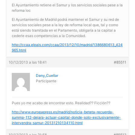
El Ayuntamiento retiene el Samur y los servicios sociales pese a la
reforma loc
El Ayuntamiento de Madrid podrá mantener el Samur y su red de
servicios sociales pese a la ley de reforma local que, tal y como
está siendo tramitada en el Parlamento, obligaría a la capital a
cederle esas competencias a la Comunidad.
http://ccaa.elpais.com/ccaa/2013/12/10/madrid/1386680613_424
965.html
10/12/2013 a las 18:41
#85511
Dany_Cuellar
Participante
Pues yo me acabo de encontrar esto. Realidad?? Ficción??
http://www.europapress.es/madrid/noticia-beteta-recuerda-
summa-112-dejara-actuar-capital-donde-solo-exclusivamente-
intervendra-samur-20131210134110.html
10/12/2013 a las 21:58
#85512