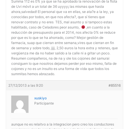
Summa 112 es 0% ya que se ha aprobado la renovación de la flota
de Uvi móvil a un total de 36 uyyyy¡ las mismas que hasta
ahora,salvedad! El personal que va en ellas, se ata?e a la ley, ya
conocidas por todos, en que nos afecta?, que sí tienes que
renovar contrato y no eres TES, mal asunto y si tampoco estas
habilitado, caso de Celadores peor asunto,
,en cuanto a la
reducción de presupuesto para el 2014, nos afecta 0% se reduce
por que es lo que se ha ahorrado, como? Mejor gestión de
farmacia, suap que cierran entre semana,vires que cierran en fin
de semana y sobre todo, jjjj, 2,50 euros la hora extra y retenes, que
vergüenza me da no haber salido a la calle ni a gritar un poco.
Resumen compañeros, na de na y ole los cojones del samurai
consiguen lo que nosotros dejamos perder por eso mismo, falta de
cojones y no es un insulto es una forma de vida que todos los
summitas hemos abrazado.
27/12/2013 a las 9:20
#85516
xuskiyo
Participante
aunque no es relaitvo a la integracion pero creo los conductores