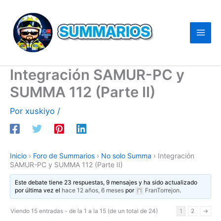
Ir
al
contenido
Integración SAMUR-PC y
SUMMA 112 (Parte II)
Por
xuskiyo
/
Inicio
›
Foro de Summarios
›
No solo Summa
›
Integración
SAMUR-PC y SUMMA 112 (Parte II)
Este debate tiene 23 respuestas, 9 mensajes y ha sido actualizado
por última vez el
hace 12 años, 6 meses
por
FranTorrejon
.
Viendo 15 entradas - de la 1 a la 15 (de un total de 24)
1
2
→