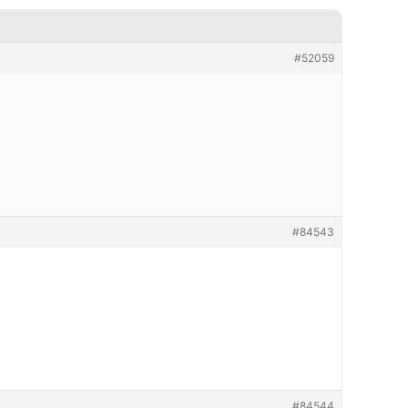
#52059
#84543
#84544