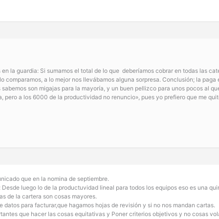
 en la guardia: Si sumamos el total de lo que deberíamos cobrar en todas las cat
lo comparamos, a lo mejor nos llevábamos alguna sorpresa. Conclusión; la paga ex
 sabemos son migajas para la mayoría, y un buen pellizco para unos pocos al que 
a, pero a los 6000 de la productividad no renuncio», pues yo prefiero que me q
unicado que en la nomina de septiembre.
Desde luego lo de la productuvidad lineal para todos los equipos eso es una qui
as de la cartera son cosas mayores.
 datos para facturar,que hagamos hojas de revisión y si no nos mandan cartas.
antes que hacer las cosas equitativas y Poner criterios objetivos y no cosas vol