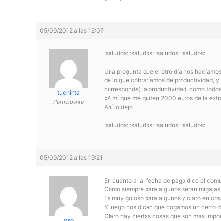
05/09/2012 a las 12:07
:saludos: :saludos: :saludos: :saludos:
Una pregunta que el otro día nos hacíamos
de lo que cobraríamos de productividad, y 
corresponde) la productividad, como todos
tuchinta
«A mí que me quiten 2000 euros de la extr
Participante
Ahí lo dejo
:saludos: :saludos: :saludos: :saludos:
05/09/2012 a las 19:21
En cuanto a la fecha de pago dice el com
Como siempre para algunos seran migajas; 
Es muy goloso para algunos y claro en cos
Y luego nos dicen que cogamos un cerro de
Claro hay ciertas cosas que son mas import
oso