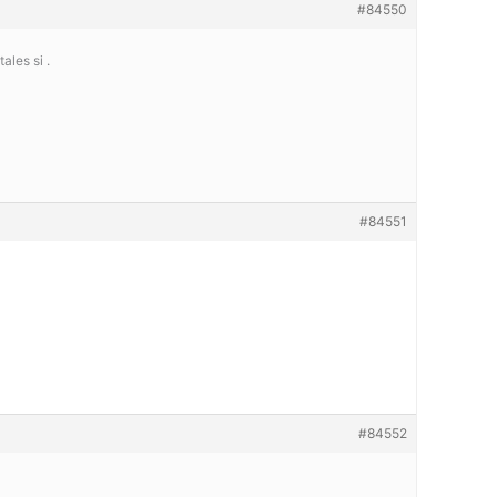
#84550
les si .
#84551
#84552