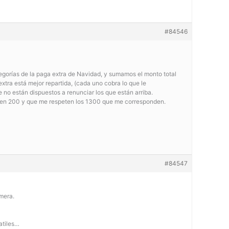
#84546
egorías de la paga extra de Navidad, y sumamos el monto total
tra está mejor repartida, (cada uno cobra lo que le
no están dispuestos a renunciar los que están arriba.
uiten 200 y que me respeten los 1300 que me corresponden.
#84547
mera.
atiles…