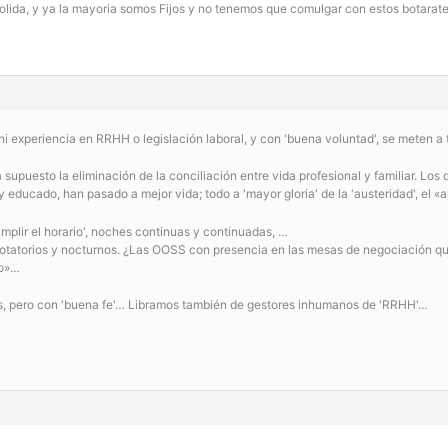
olida, y ya la mayoria somos Fijos y no tenemos que comulgar con estos botarate
ni experiencia en RRHH o legislación laboral, y con 'buena voluntad', se meten
supuesto la eliminación de la conciliación entre vida profesional y familiar. Los
y educado, han pasado a mejor vida; todo a 'mayor gloria' de la 'austeridad', el «ah
umplir el horario', noches continuas y continuadas, …
 rotatorios y nocturnos. ¿Las OOSS con presencia en las mesas de negociación q
jo»…
as, pero con 'buena fe'… Libramos también de gestores inhumanos de 'RRHH'…