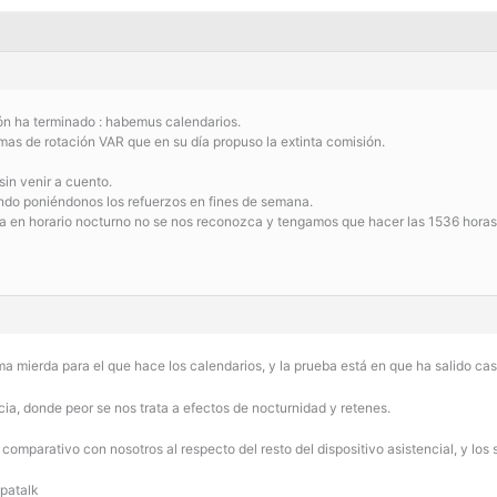
ón ha terminado : habemus calendarios.
mas de rotación VAR que en su día propuso la extinta comisión.
in venir a cuento.
ndo poniéndonos los refuerzos en fines de semana.
ia en horario nocturno no se nos reconozca y tengamos que hacer las 1536 horas
ma mierda para el que hace los calendarios, y la prueba está en que ha salido cas
ia, donde peor se nos trata a efectos de nocturnidad y retenes.
mparativo con nosotros al respecto del resto del dispositivo asistencial, y los
patalk