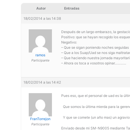
Autor
Entradas
18/02/2014 a las 14:38
Después de un largo embarazo, la gestaci
Positivo: que se hayan recogido los esque
Negativo:
– Que se sigan poniendo noches seguidas s
– Que a los Suap/Uad se nos siga maltrata
ramos
– Que haciendo nuestra jornada mayoritar
Participante
– Ahora os toca a vosotros opinar…………
18/02/2014 a las 14:42
Pues eso, que el personal de uad es la últi
Que somos la última mierda para la gerenc
Y que se comete (un año mas) un agravio co
FranTorrejon
Participante
Enviado desde mi SM-N9005 mediante Ta