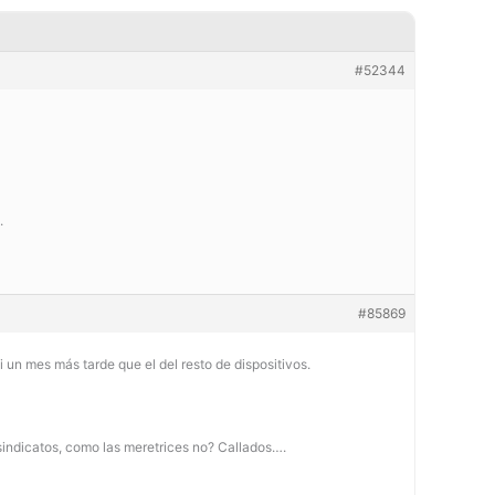
#52344
.
#85869
i un mes más tarde que el del resto de dispositivos.
 sindicatos, como las meretrices no? Callados….