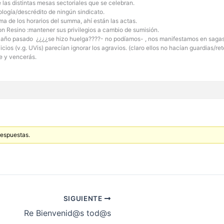
las distintas mesas sectoriales que se celebran.
ología/descrédito de ningún sindicato.
a de los horarios del summa, ahí están las actas.
n Resino :mantener sus privilegios a cambio de sumisión.
 el año pasado ¿¿¿¿se hizo huelga????- no podíamos- , nos manifestamos en saga
os (v.g. UVis) parecían ignorar los agravios. (claro ellos no hacían guardias/re
de y vencerás.
respuestas.
SIGUIENTE
Re Bienvenid@s tod@s