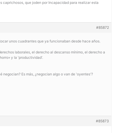
s caprichosos, que joden por Incapacidad para realizar esta
#85872
 a tocar unos cuadrantes que ya funcionaban desde hace años.
 derechos laborales, el derecho al descanso mínimo, el derecho a
orro» y la 'productividad'.
ué negocian? Es más, ¿negocian algo o van de 'oyentes'?
#85873