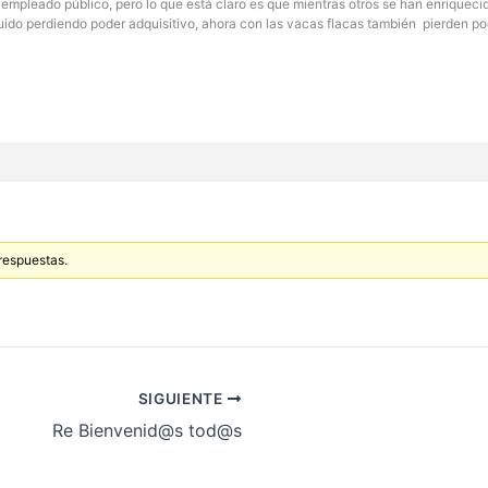
 al empleado público, pero lo que está claro es que mientras otros se han enrique
uido perdiendo poder adquisitivo, ahora con las vacas flacas también pierden po
 respuestas.
SIGUIENTE
Re Bienvenid@s tod@s