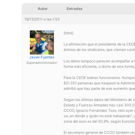
Autor
Entradas
18/12/2011 a las 1:53
[html]
La afirmación que el presidente de la CEOE
ánimos de los sindicatos, que claman contr
Javier Fuentes
Los datos tampoco parecen acompañar a la 
Superadministrador
forma más eficiente, o dicho de otra forma
Para la CEOE sobran funcionarios. Aunque n
821.357 personas que traspasó la Administ
admitió que hay parte de ese aumento que 
Según los últimos datos del Ministerio de 
Estado y Fuerzas Armadas hay casi 300.000
CCOO, Ignacio Fernández Toxo, retó ayer a
va, en dónde y quién no está trabajando”, d
zona del euro es del 50,9%, según Eurostat
El secretario general de CCOO también rec