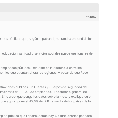
#51867
eados públicos que, según la patronal, sobran, ha encendido los
n educación, sanidad o servicios sociales puede gestionarse de
mpleados públicos. Esta cifra es la diferencia entre las
on los que cuentan ahora las regiones. A pesar de que Rosell
nistraciones públicas. En Fuerzas y Cuerpos de Seguridad del
suman más de 1.100.000 empleados. El secretario general de
 Si lo cree, que ponga los datos sobre la mesa y explique quién
 que aquí supone el 45,6% del PIB, la media de los países de la
empleo público que España, donde hay 6,5 funcionarios por cada