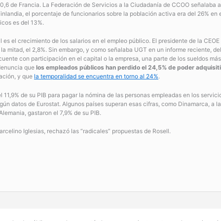
os 10,6 de Francia. La Federación de Servicios a la Ciudadanía de CCOO señalaba
landia, el porcentaje de funcionarios sobre la población activa era del 26% en e
icos es del 13%.
l es el crecimiento de los salarios en el empleo público. El presidente de la CE
on la mitad, el 2,8%. Sin embargo, y como señalaba UGT en un informe reciente, d
uente con participación en el capital o la empresa, una parte de los sueldos más
 denuncia que
los empleados públicos han perdido el 24,5% de poder adquisit
flación, y que
la temporalidad se encuentra en torno al 24%
.
 11,9% de su PIB para pagar la nómina de las personas empleadas en los servicios
egún datos de Eurostat. Algunos países superan esas cifras, como Dinamarca, a l
Alemania, gastaron el 7,9% de su PIB.
rcelino Iglesias, rechazó las “radicales” propuestas de Rosell.