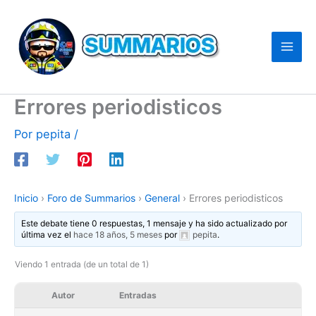
Ir
al
contenido
Errores periodisticos
Por
pepita
/
Inicio
›
Foro de Summarios
›
General
›
Errores periodisticos
Este debate tiene 0 respuestas, 1 mensaje y ha sido actualizado por
última vez el
hace 18 años, 5 meses
por
pepita
.
Viendo 1 entrada (de un total de 1)
Autor
Entradas