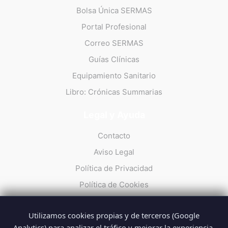
Bolsa Única SERMAS
Portal Profesional
Correo SERMAS
Guías Clínicas
Equipamiento Sanitario
Libro: Crónicas Summarias
Legal y Ayuda
Contacto
Aviso Legal
Política de Privacidad
Política de Cookies
Utilizamos cookies propias y de terceros (Google
Analytics) para analizar el tráfico y mejorar la experiencia.