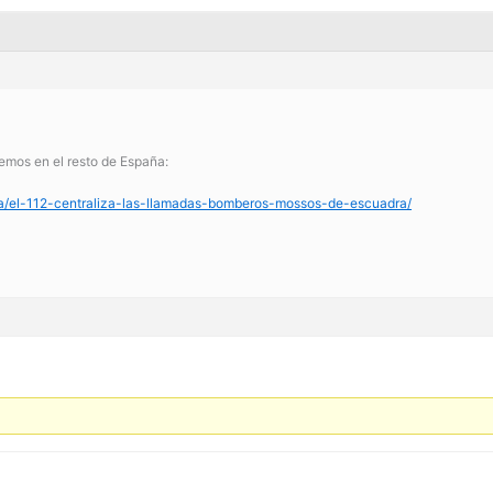
demos en el resto de España:
a/el-112-centraliza-las-llamadas-bomberos-mossos-de-escuadra/