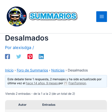
Ir
al
contenido
Desalmados
Por
alexisdga
/
Inicio
›
Foro de Summarios
›
Noticias
›
Desalmados
Este debate tiene 1 respuesta, 2 mensajes y ha sido actualizado por
última vez el
hace 14 años, 9 meses
por
FranTorrejon
.
Viendo 2 entradas - de la 1 a la 2 (de un total de 2)
Autor
Entradas