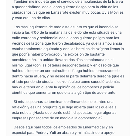
También me inquieta que el servicio de ambulancias de la Isla va
a quedar dañado, con el consiguiente riesgo para la vida de los
ciudadanos, ya que en Lanzarote existen muy pocas Uvis Móviles
y esta era una de ellas.
Los más inquietante de todo este asunto es que el incendio se
inició a las 4:00 de la mañana, la calle donde está situada es una
calle estrecha y residencial con el consiguiente peligro para los
vecinos de la zona que fueron desalojados, ya que la ambulancia
estaba totalmente equipada y con las botellas de oxígeno llenas lo
que podría haber provocado una explosión de bastante
consideración. La unidad llevaba dos días estacionada en el
mismo lugar (con las baterías desconectadas) y en caso de que
hubiera sido por un cortocircuito, el fuego hubiera empezado de
dentro hacia afuera, y no desde la parte delantera derecha (que es
el lado por donde circulan los vehículos) como sucedió, además
hay que tener en cuenta la opinión de los bomberos y policia
científica que comentaron que olía a algún tipo de acelerante.
Si mis sospechas se terminan confirmando, me planteo una
reflexión y es una pregunta que dejo abierta para los que leais
esta noticia ¿Hasta que punto están dispuestos llegar algunas
empresas por sacarse de en medio a la competencia?.
Desde aqui para todos los empleados de Emermedical y en
especial para Pedro y Yuli un abrazo y mi más sincero apoyo.