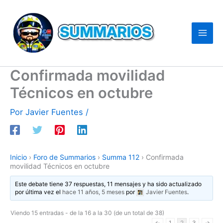
Ir
al
contenido
Confirmada movilidad
Técnicos en octubre
Por
Javier Fuentes
/
Inicio
›
Foro de Summarios
›
Summa 112
›
Confirmada
movilidad Técnicos en octubre
Este debate tiene 37 respuestas, 11 mensajes y ha sido actualizado
por última vez el
hace 11 años, 5 meses
por
Javier Fuentes
.
Viendo 15 entradas - de la 16 a la 30 (de un total de 38)
←
1
2
3
→