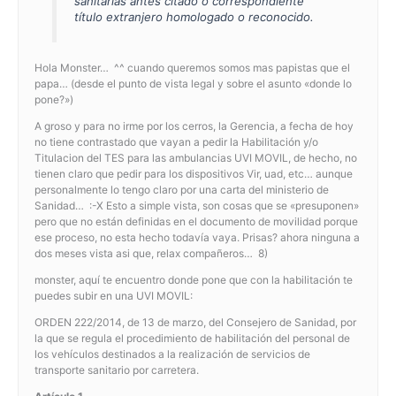
sanitarias antes citado o correspondiente
título extranjero homologado o reconocido.
Hola Monster… ^^ cuando queremos somos mas papistas que el
papa… (desde el punto de vista legal y sobre el asunto «donde lo
pone?»)
A groso y para no irme por los cerros, la Gerencia, a fecha de hoy
no tiene contrastado que vayan a pedir la Habilitación y/o
Titulacion del TES para las ambulancias UVI MOVIL, de hecho, no
tienen claro que pedir para los dispositivos Vir, uad, etc… aunque
personalmente lo tengo claro por una carta del ministerio de
Sanidad… :-X Esto a simple vista, son cosas que se «presuponen»
pero que no están definidas en el documento de movilidad porque
ese proceso, no esta hecho todavía vaya. Prisas? ahora ninguna a
dos meses vista asi que, relax compañeros… 8)
monster, aquí te encuentro donde pone que con la habilitación te
puedes subir en una UVI MOVIL:
ORDEN 222/2014, de 13 de marzo, del Consejero de Sanidad, por
la que se regula el procedimiento de habilitación del personal de
los vehículos destinados a la realización de servicios de
transporte sanitario por carretera.