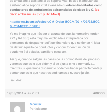
de ambulancia asistencial de soporte vital básico o ambulancia
asistencial de soporte vital avanzado
quedarán habilitados como
conductores de ambulancias asistenciales de clase B y C
.
(es
decir, ambulancias SVB y Uvi Móvil)
http://www.bocm.es/boletin/CM_Orden_BOCM/2014/03/31/BOC
M-20140331-16.PDF
Yo me imagino que irás por el asunto de que, la normativa (orden
222 y Rd 836) esta muy mal explicada e interpretada por
elementos de despacho-político-financiero que no tienen ni idea
de definir aquello de conductor y conductor en función de
ayudante ( el celador, camillero osea se).
Asi que, cuando salgan las bases de la convocatoria del proceso
veremos que es lo que piden y si se ajusta o no a normativa…
mientras, si queremos discernir lo podemos hacer perfectamente y
contar que es lo que nosotros pediríamos a nuestro juicio.
:saludos:
19/08/2014 a las 21:01
#86000
Monster
Participante