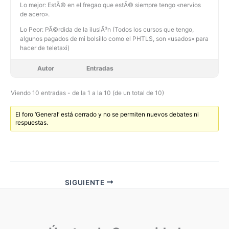
Lo mejor: EstÃ© en el fregao que estÃ© siempre tengo «nervios
de acero».
Lo Peor: PÃ©rdida de la ilusiÃ³n (Todos los cursos que tengo,
algunos pagados de mi bolsillo como el PHTLS, son «usados» para
hacer de teletaxi)
Autor
Entradas
Viendo 10 entradas - de la 1 a la 10 (de un total de 10)
El foro ‘General’ está cerrado y no se permiten nuevos debates ni
respuestas.
SIGUIENTE