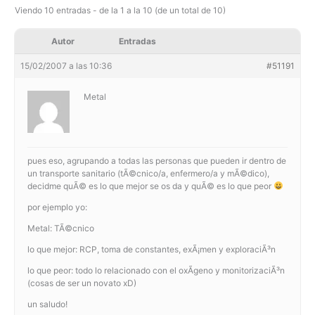
Viendo 10 entradas - de la 1 a la 10 (de un total de 10)
Autor
Entradas
15/02/2007 a las 10:36
#51191
Metal
pues eso, agrupando a todas las personas que pueden ir dentro de
un transporte sanitario (tÃ©cnico/a, enfermero/a y mÃ©dico),
decidme quÃ© es lo que mejor se os da y quÃ© es lo que peor
por ejemplo yo:
Metal: TÃ©cnico
lo que mejor: RCP, toma de constantes, exÃ¡men y exploraciÃ³n
lo que peor: todo lo relacionado con el oxÃ­geno y monitorizaciÃ³n
(cosas de ser un novato xD)
un saludo!