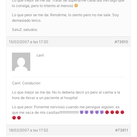
Lo que mejor se me da: Tratar de superarme cada dia (No digo que
lo consiga, pero lo intento al menos)
Lo que peor se me da: Rendirme, lo siento pero no me sale. Soy
demasiado terco.
Salu2 :saludos:
15/02/2007 a las 17:20
#73610
carri
Carri: Conductor:
Lo que mejor se me da: No lo deberia decir yo pero al calma a la
hora de llevar a un paciente al hospital
Lo que peor: Ponerme nervioso cuando me persigue alguien. es
que me saca de mis casillas!!!!!!!!!!!!!!!!!!!!!
18/02/2007 a las 17:52
#73611