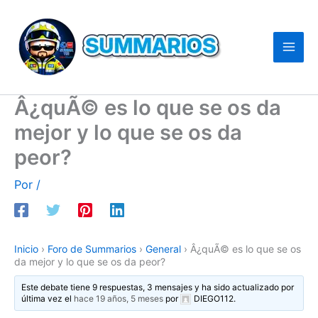
Ir
al
contenido
Â¿quÃ© es lo que se os da
mejor y lo que se os da
peor?
Por
/
Inicio
›
Foro de Summarios
›
General
›
Â¿quÃ© es lo que se os
da mejor y lo que se os da peor?
Este debate tiene 9 respuestas, 3 mensajes y ha sido actualizado por
última vez el
hace 19 años, 5 meses
por
DIEGO112
.