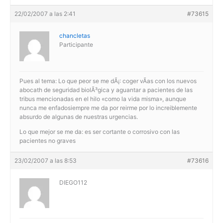
22/02/2007 a las 2:41
#73615
chancletas
Participante
Pues al tema: Lo que peor se me dÃ¡: coger vÃ­as con los nuevos
abocath de seguridad biolÃ³gica y aguantar a pacientes de las
tribus mencionadas en el hilo «como la vida misma», aunque
nunca me enfadosiempre me da por reirme por lo increiblemente
absurdo de algunas de nuestras urgencias.
Lo que mejor se me da: es ser cortante o corrosivo con las
pacientes no graves
23/02/2007 a las 8:53
#73616
DIEGO112