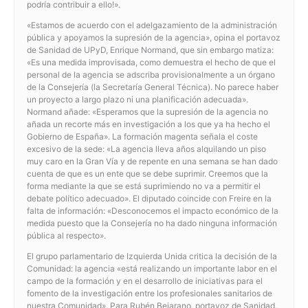
podría contribuir a ello!».
«Estamos de acuerdo con el adelgazamiento de la administración
pública y apoyamos la supresión de la agencia», opina el portavoz
de Sanidad de UPyD, Enrique Normand, que sin embargo matiza:
«Es una medida improvisada, como demuestra el hecho de que el
personal de la agencia se adscriba provisionalmente a un órgano
de la Consejería (la Secretaría General Técnica). No parece haber
un proyecto a largo plazo ni una planificación adecuada».
Normand añade: «Esperamos que la supresión de la agencia no
añada un recorte más en investigación a los que ya ha hecho el
Gobierno de España». La formación magenta señala el coste
excesivo de la sede: «La agencia lleva años alquilando un piso
muy caro en la Gran Vía y de repente en una semana se han dado
cuenta de que es un ente que se debe suprimir. Creemos que la
forma mediante la que se está suprimiendo no va a permitir el
debate político adecuado». El diputado coincide con Freire en la
falta de información: «Desconocemos el impacto económico de la
medida puesto que la Consejería no ha dado ninguna información
pública al respecto».
El grupo parlamentario de Izquierda Unida critica la decisión de la
Comunidad: la agencia «está realizando un importante labor en el
campo de la formación y en el desarrollo de iniciativas para el
fomento de la investigación entre los profesionales sanitarios de
nuestra Comunidad». Para Rubén Bejarano, portavoz de Sanidad,