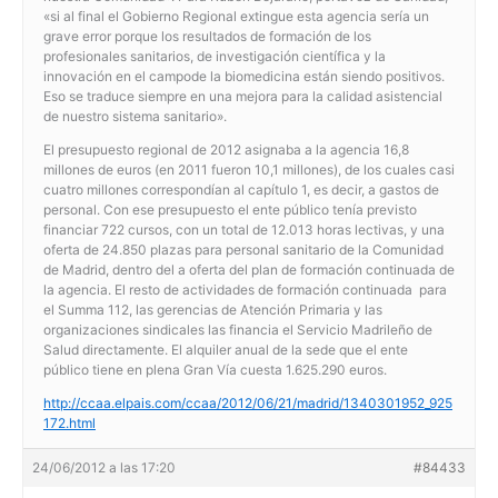
«si al final el Gobierno Regional extingue esta agencia sería un
grave error porque los resultados de formación de los
profesionales sanitarios, de investigación científica y la
innovación en el campode la biomedicina están siendo positivos.
Eso se traduce siempre en una mejora para la calidad asistencial
de nuestro sistema sanitario».
El presupuesto regional de 2012 asignaba a la agencia 16,8
millones de euros (en 2011 fueron 10,1 millones), de los cuales casi
cuatro millones correspondían al capítulo 1, es decir, a gastos de
personal. Con ese presupuesto el ente público tenía previsto
financiar 722 cursos, con un total de 12.013 horas lectivas, y una
oferta de 24.850 plazas para personal sanitario de la Comunidad
de Madrid, dentro del a oferta del plan de formación continuada de
la agencia. El resto de actividades de formación continuada para
el Summa 112, las gerencias de Atención Primaria y las
organizaciones sindicales las financia el Servicio Madrileño de
Salud directamente. El alquiler anual de la sede que el ente
público tiene en plena Gran Vía cuesta 1.625.290 euros.
http://ccaa.elpais.com/ccaa/2012/06/21/madrid/1340301952_925
172.html
24/06/2012 a las 17:20
#84433