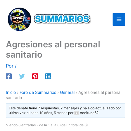
Ir
al
contenido
Agresiones al personal
sanitario
Por
/
Inicio
›
Foro de Summarios
›
General
›
Agresiones al personal
sanitario
Este debate tiene 7 respuestas, 2 mensajes y ha sido actualizado por
última vez el
hace 19 años, 5 meses
por
Aceituno62
.
Viendo 8 entradas - de la 1 a la 8 (de un total de 8)