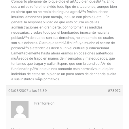
Comparto plenamente lo que dice el artÃ­culo en cuestiÃ³n. En lo
que a mi se refiere he vivido todo tipo de situaciones, aunque bien
es cierto que no he recibido ninguna agresiÃ³n fÃ­sica, desde
insultos, amenazas (con navaja, incluso con pistola), etc… En
general la responsabilidad de que esto ocurra es de las
administraciones en gran parte, por no tomar las medidas
necesarias, y sobre todo por el bombardeo incesante hacia la
poblaciÃ³n de cuales son sus derechos, no en cambio de cuales
son sus deberes. Claro que tambiÃ©n influye mucho el sector de
poblaciÃ³n a atender, es decir su nivel cultural y educacional.
Lamentablemente hasta ahora eramos en ocasiones autenticos
muÃ±ecos de trapo en manos de insensatos y maleducados, que
teniamos que tragar y callar. Espero que con la condicciÃ³n de
funcionario pÃºblico que nos concede esta normativa, cualquier
individuo de estos se lo piense un poco antes de dar rienda suelta
a sus instintos mÃ¡s primitivos.
03/03/2007 a las 15:39
#73972
FranTorrejon