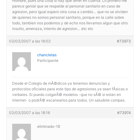
Hombre, pues una cosa si hay que tener en cuenta. Lo primero me
parece genial que se respalde al personal sanitario en caso de
agresion, pero igual espero otra cosa a cambio… que no se olviden
de quienes no somos personal sanitario, porque en la calle sobre
todo, tambien nos podemos y de echo nos llevamos algun que otro
insulto, amenaza, intento de agresion… etc etc
03/03/2007 a las 16:02
#73973
chancletas
Participante
Desde el Colegio de mÃ©dicos ya tenemos denuncias y
protocolos oficiales para este tipo de agresiones ya sean fÃ­sicas o
verbales. Si puedo colgarÃ© modelos -que no sÃ© si estan en
internet- o podrÃ© escanearlos para todos. Un saludote compas.
03/03/2007 a las 18:16
#73974
eliminado-18