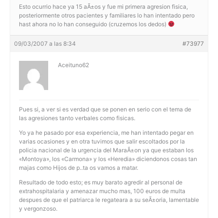
Esto ocurrio hace ya 15 aÃ±os y fue mi primera agresion fisica,
posteriormente otros pacientes y familiares lo han intentado pero
hast ahora no lo han conseguido (cruzemos los dedos)
09/03/2007 a las 8:34
#73977
Aceituno62
Pues si, a ver si es verdad que se ponen en serio con el tema de
las agresiones tanto verbales como fisicas.
Yo ya he pasado por esa experiencia, me han intentado pegar en
varias ocasiones y en otra tuvimos que salir escoltados por la
policia nacional de la urgencia del MaraÃ±on ya que estaban los
«Montoya», los «Carmona» y los «Heredia» diciendonos cosas tan
majas como Hijos de p..ta os vamos a matar.
Resultado de todo esto; es muy barato agredir al personal de
extrahospitalaria y amenazar mucho mas, 100 euros de multa
despues de que el patriarca le regateara a su seÃ±oria, lamentable
y vergonzoso.