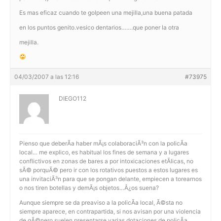
Es mas eficaz cuando te golpeen una mejilla,una buena patada
en los puntos genito.vesico dentarios…….que poner la otra
mejilla.
04/03/2007 a las 12:16
#73975
DIEGO112
Pienso que deberÃ­a haber mÃ¡s colaboraciÃ³n con la policÃ­a
local… me explico, es habitual los fines de semana y a lugares
conflictivos en zonas de bares a por intoxicaciones etÃ­licas, no
sÃ© porquÃ© pero ir con los rotativos puestos a estos lugares es
una invitaciÃ³n para que se pongan delante, empiecen a torearnos
o nos tiren botellas y demÃ¡s objetos…Â¿os suena?
Aunque siempre se da preaviso a la policÃ­a local, Ã©sta no
siempre aparece, en contrapartida, si nos avisan por una violencia
de gÃ©nero suelen presentarse varias dotaciones de policÃ­a