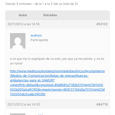
Viendo 3 entradas - de la 1 a la 3 (de un total de 3)
Autor
Entradas
22/11/2012 a las 14:18
#52102
xuskiyo
Participante
a mi que me lo expliquen de va esto, por que ya me pierdo. y no es
un rumor
http://www.madrid.es/portales/munimadrid/es/Inicio/Ayuntamiento
/Medios-de-Comunicacion/Notas-de-prensa/Nuevas-
ambulancias-para-el-SAMUR?
vgnextfmt=default&vgnextoid=85d8581a7182b310VgnVCM1000
000b205a0aRCRD&vgnextchannel=6091317d3d2a7010VgnVCM
100000dc0ca8c0RCRD
22/11/2012 a las 14:33
#84719