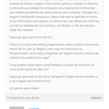
enterar ya habian cogido a muchisima gente y cuando yo lleve el
curriculum ya estaban las ambulancias empezando a funcionar
pero estare pendiente de esos rumores que comenta Tamagochi y
seguire insistiendo aunque yo habia oido que se ganaba en torno
a los 1400 euros pero bueno, al menos hay mas libranzas no?Pues
yo estuve trabajando con sermas y se libraba un fin de semana
cada dos meses!!
Supongo que aqui no es asi no?
Pero yo a lo que me referia preguntando sobre la mejor forma para
entrar alli es que yo llegue y me cogio el curriculum la
recepcionista, seria mejor preguntar por alguien?quiza a traves de
internet se pueda hacer algo?
Pues podria insistir pero como?tampoco es plan de llevarles un
curriculum todos los dias no?
Supongo que sera lo que dice Tamagochi, llegar en el moemnto o
a que llegue ese momento no?
Un saludo para todos!
07/09/2006 a las 22:26
#68630
scorant