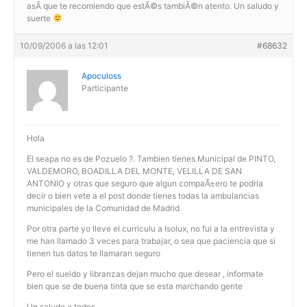
asÃ­ que te recomiendo que estÃ©s tambiÃ©n atento. Un saludo y
suerte
10/09/2006 a las 12:01
#68632
Apoculoss
Participante
Hola
El seapa no es de Pozuelo ?. Tambien tienes Municipal de PINTO,
VALDEMORO, BOADILLA DEL MONTE, VELILLA DE SAN
ANTONIO y otras que seguro que algun compaÃ±ero te podria
decir o bien vete a el post donde tienes todas la ambulancias
municipales de la Comunidad de Madrid
Por otra parte yo lleve el curriculu a Isolux, no fui a la entrevista y
me han llamado 3 veces para trabajar, o sea que paciencia que si
tienen tus datos te llamaran seguro
Pero el sueldo y libranzas dejan mucho que desear , informate
bien que se de buena tinta que se esta marchando gente
Un saludo a todos