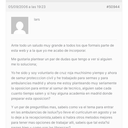
05/09/2006 a las 19:23
#50944
lars
Ante todo un saludo muy grande a todos los que formais parte de
esta web y a la que yo me acabo de incorporar.
Me gustaria plantear un par de dudas que tengo a ver si alguien
me lo soluciona;
Yo he sido y soy voluntario de cruz roja muchisimo yiempo y ahora
de samur protecccion civil y he trabajado para sermas y para
ambulancias madrid y ahora me estoy planteando muy seriamente
la oposicion para entrar al samur de tecnico, alguien sabe cada
cuanto tiempo salen y si hay alguna academia en madrid donde
preparar esta oposicion?
Y un par de preguntillas mas, sabeis como va el tema para entrar
en las ambulancias de isolux?yo lleve el curriculum en agosto y se
lo deje a la recepcionista,sabeis si habra otros metodos mejores
para tener mas opciones de trabajar alli, sabeis que tal esta?si
pagan bien y como son las libranzas?