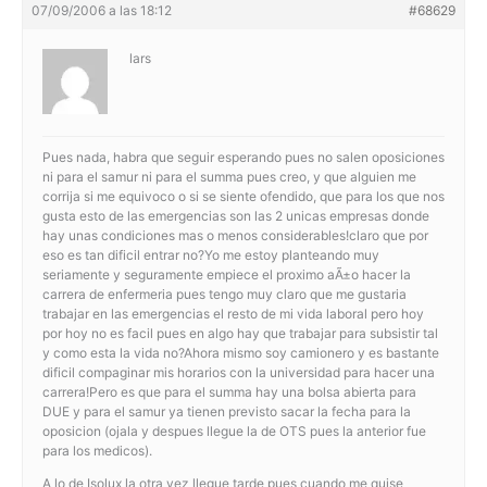
07/09/2006 a las 18:12
#68629
lars
Pues nada, habra que seguir esperando pues no salen oposiciones
ni para el samur ni para el summa pues creo, y que alguien me
corrija si me equivoco o si se siente ofendido, que para los que nos
gusta esto de las emergencias son las 2 unicas empresas donde
hay unas condiciones mas o menos considerables!claro que por
eso es tan dificil entrar no?Yo me estoy planteando muy
seriamente y seguramente empiece el proximo aÃ±o hacer la
carrera de enfermeria pues tengo muy claro que me gustaria
trabajar en las emergencias el resto de mi vida laboral pero hoy
por hoy no es facil pues en algo hay que trabajar para subsistir tal
y como esta la vida no?Ahora mismo soy camionero y es bastante
dificil compaginar mis horarios con la universidad para hacer una
carrera!Pero es que para el summa hay una bolsa abierta para
DUE y para el samur ya tienen previsto sacar la fecha para la
oposicion (ojala y despues llegue la de OTS pues la anterior fue
para los medicos).
A lo de Isolux la otra vez llegue tarde pues cuando me quise