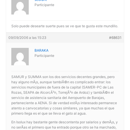
Participante
Solo puede desearte suerte pues se ve que te gusta este mundillo.
09/09/2006 a las 15:23
#68631
BARAKA
Participante
SAMUR y SUMMA son los dos servicios decentes grandes, pero
hay alguno mÃ¡s, aunque tambiÃ©n es complicado entrar: los
servicios municipales de fuera de la capital (SAMER-PC de Las
Rozas, SEAPA de AlcorcÃ³n, TorrejÃ³n de Ardoz) y tambiÃ©n el
servicio de asistencia sanitaria del Aeropuerto de Barajas,
perteneciente a AENA. Si de verdad estÃ¡s interesado permanece
atento a canvocatorias y cosas similares, ya que muchas el que
primero llega es el que se lleva el gato al agua.
En Isolux hay bastante gente descontenta por salarios y demÃ¡s, y
no serÃ­as el primero que ha entrado porque otro se ha marchado,