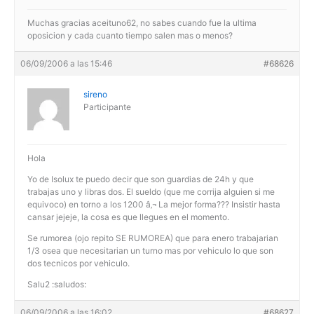
Muchas gracias aceituno62, no sabes cuando fue la ultima
oposicion y cada cuanto tiempo salen mas o menos?
06/09/2006 a las 15:46
#68626
sireno
Participante
Hola
Yo de Isolux te puedo decir que son guardias de 24h y que
trabajas uno y libras dos. El sueldo (que me corrija alguien si me
equivoco) en torno a los 1200 â‚¬ La mejor forma??? Insistir hasta
cansar jejeje, la cosa es que llegues en el momento.
Se rumorea (ojo repito SE RUMOREA) que para enero trabajarian
1/3 osea que necesitarian un turno mas por vehiculo lo que son
dos tecnicos por vehiculo.
Salu2 :saludos:
06/09/2006 a las 16:02
#68627