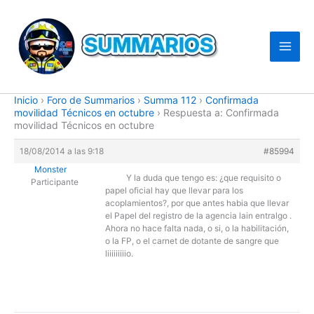
Ir
al
contenido
Inicio
›
Foro de Summarios
›
Summa 112
›
Confirmada
movilidad Técnicos en octubre
›
Respuesta a: Confirmada
movilidad Técnicos en octubre
18/08/2014 a las 9:18
#85994
Monster
Y la duda que tengo es: ¿que requisito o
Participante
papel oficial hay que llevar para los
acoplamientos?, por que antes habia que llevar
el Papel del registro de la agencia lain entralgo .
Ahora no hace falta nada, o si, o la habilitación,
o la FP, o el carnet de dotante de sangre que
liiiiiiiiio.