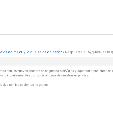
e os da mejor y lo que se os da peor?
›
Respuesta a: Â¿quÃ© es lo q
vÃ­as con los nuevos abocath de seguridad biolÃ³gica y aguantar a pacientes de 
r lo increiblemente absurdo de algunas de nuestras urgencias.
rrosivo con las pacientes no graves