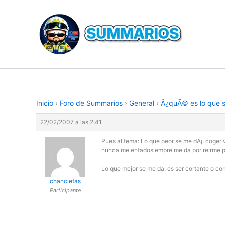
Ir
al
contenido
Inicio
›
Foro de Summarios
›
General
›
Â¿quÃ© es lo que s
22/02/2007 a las 2:41
Pues al tema: Lo que peor se me dÃ¡: coger 
nunca me enfadosiempre me da por reirme po
Lo que mejor se me da: es ser cortante o co
chancletas
Participante