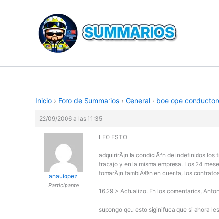
Ir
al
contenido
Inicio
›
Foro de Summarios
›
General
›
boe ope conductor
22/09/2006 a las 11:35
LEO ESTO
adquirirÃ¡n la condiciÃ³n de indefinidos lo
trabajo y en la misma empresa. Los 24 meses
tomarÃ¡n tambiÃ©n en cuenta, los contratos d
anaulopez
Participante
16:29 > Actualizo. En los comentarios, Anton
supongo qeu esto siginifuca que si ahora les