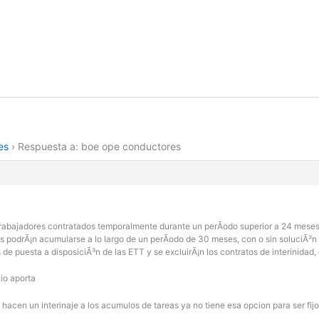
es
›
Respuesta a: boe ope conductores
s trabajadores contratados temporalmente durante un perÃ­odo superior a 24 mese
 podrÃ¡n acumularse a lo largo de un perÃ­odo de 30 meses, con o sin soluciÃ³n 
e puesta a disposiciÃ³n de las ETT y se excluirÃ¡n los contratos de interinidad,
io aporta
 hacen un interinaje a los acumulos de tareas ya no tiene esa opcion para ser fij