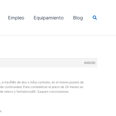
Buscar
Empleo
Equipamiento
Blog
#69295
s, a travÃ©s de dos o mÃ¡s contrato, en el mismo puesto de
de continuidad. Para contabilizar el plazo de 24 meses se
 de relevo y formativosâ€. Saquen conclusiones.
os