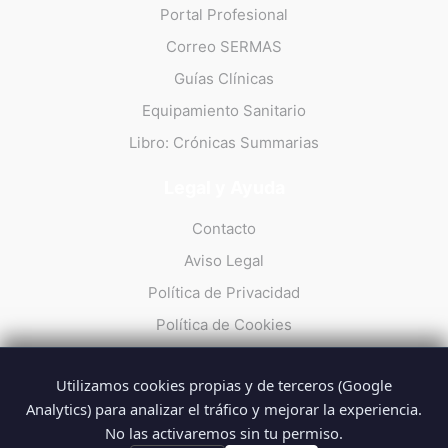
Portal Profesional
Correo SERMAS
Guías Clínicas
Equipamiento Sanitario
Libro: Crónicas Summarias
Legal y Ayuda
Contacto
Aviso Legal
Política de Privacidad
Política de Cookies
Utilizamos cookies propias y de terceros (Google
Analytics) para analizar el tráfico y mejorar la experiencia.
No las activaremos sin tu permiso.
© 2026 Summarios · La web no oficial de los profesionales del