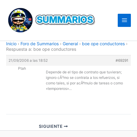
Ir
al
contenido
Inicio
›
Foro de Summarios
›
General
›
boe ope conductores
›
Respuesta a: boe ope conductores
21/09/2006 a las 18:52
#69291
Ptah
Depende de el tipo de contrato que tuvieran;
ignoro cÃ³mo se contrata a los refuerzos, si
como tales, si por acÃºmulo de tareas o como
«temporeros»…
SIGUIENTE