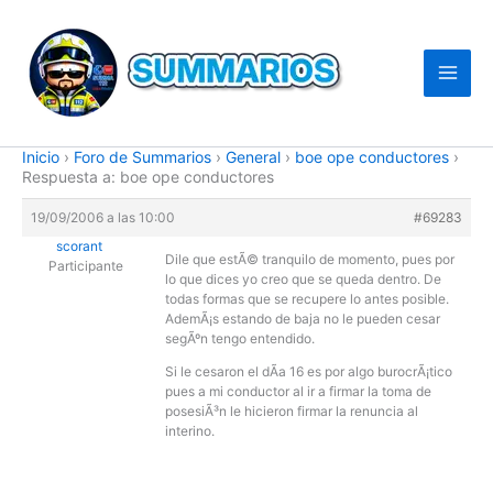
Ir
al
contenido
Inicio
›
Foro de Summarios
›
General
›
boe ope conductores
›
Respuesta a: boe ope conductores
19/09/2006 a las 10:00
#69283
scorant
Dile que estÃ© tranquilo de momento, pues por
Participante
lo que dices yo creo que se queda dentro. De
todas formas que se recupere lo antes posible.
AdemÃ¡s estando de baja no le pueden cesar
segÃºn tengo entendido.
Si le cesaron el dÃ­a 16 es por algo burocrÃ¡tico
pues a mi conductor al ir a firmar la toma de
posesiÃ³n le hicieron firmar la renuncia al
interino.