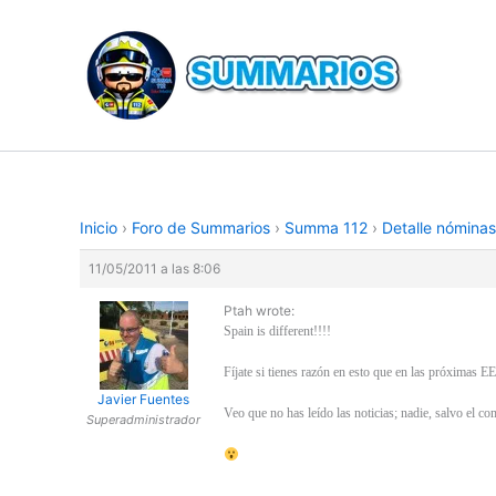
Ir
al
contenido
Inicio
›
Foro de Summarios
›
Summa 112
›
Detalle nómina
11/05/2011 a las 8:06
Ptah wrote:
Spain is different!!!!
Fíjate si tienes razón en esto que en las próximas EE
Javier Fuentes
Veo que no has leído las noticias; nadie, salvo el 
Superadministrador