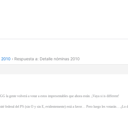
s 2010
›
Respuesta a: Detalle nóminas 2010
GG la gente volverá a votar a estos impresentables que ahora están. ¡Vaya si is different!
comité federal del PS (sin O y sin E, evidentemente) está a favor… Pero luego les votarán… ¿Lo 