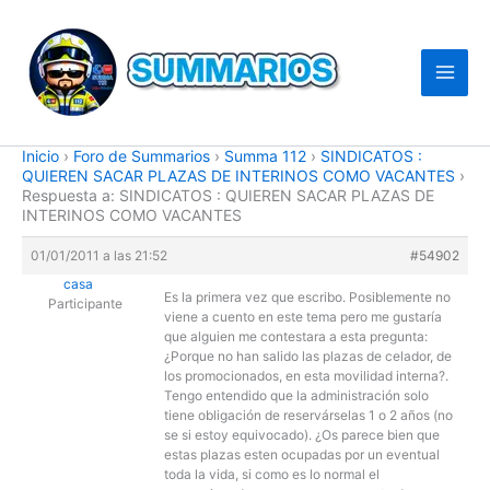
Ir
al
contenido
Inicio
›
Foro de Summarios
›
Summa 112
›
SINDICATOS :
QUIEREN SACAR PLAZAS DE INTERINOS COMO VACANTES
›
Respuesta a: SINDICATOS : QUIEREN SACAR PLAZAS DE
INTERINOS COMO VACANTES
01/01/2011 a las 21:52
#54902
casa
Es la primera vez que escribo. Posiblemente no
Participante
viene a cuento en este tema pero me gustaría
que alguien me contestara a esta pregunta:
¿Porque no han salido las plazas de celador, de
los promocionados, en esta movilidad interna?.
Tengo entendido que la administración solo
tiene obligación de reservárselas 1 o 2 años (no
se si estoy equivocado). ¿Os parece bien que
estas plazas esten ocupadas por un eventual
toda la vida, si como es lo normal el