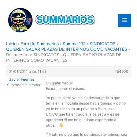
Ir
al
contenido
Inicio
›
Foro de Summarios
›
Summa 112
›
SINDICATOS :
QUIEREN SACAR PLAZAS DE INTERINOS COMO VACANTES
›
Respuesta a: SINDICATOS : QUIEREN SACAR PLAZAS DE
INTERINOS COMO VACANTES
01/01/2011 a las 11:53
#54900
Javier Fuentes
Chiquitin wrote:
Superadministrador
Exactamente el mismo.
Yo por mi parte ya me he descargado lo que
tenia en la mochila desde hacia tiempo y como
ya le he dicho en un privado a Ptah, es el
UNICO que ha entrado a la palestra y es de
agradecer !!! me he quedado esperando a
otros…
Y Ptah, no creo que lo del sindicato-admón. sea