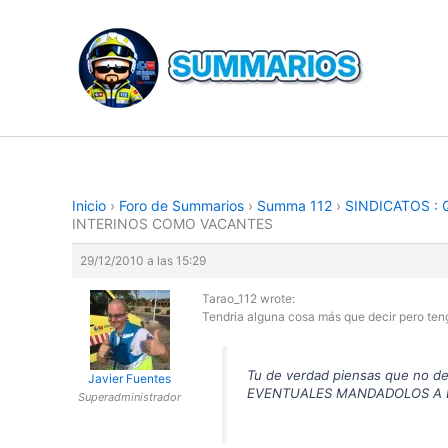
Ir
al
contenido
Inicio
›
Foro de Summarios
›
Summa 112
›
SINDICATOS :
INTERINOS COMO VACANTES
29/12/2010 a las 15:29
Tarao_112 wrote:
Tendria alguna cosa más que decir pero teng
Tu de verdad piensas que no de
Javier Fuentes
EVENTUALES MANDADOLOS A LA PU
Superadministrador