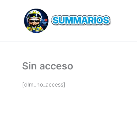
Ir
al
contenido
Sin acceso
[dlm_no_access]