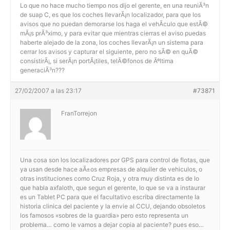
Lo que no hace mucho tiempo nos dijo el gerente, en una reuniÃ³n
de suap C, es que los coches llevarÃ¡n localizador, para que los
avisos que no puedan demorarse los haga el vehÃ­culo que estÃ©
mÃ¡s prÃ³ximo, y para evitar que mientras cierras el aviso puedas
haberte alejado de la zona, los coches llevarÃ¡n un sistema para
cerrar los avisos y capturar el siguiente, pero no sÃ© en quÃ©
consistirÃ¡, si serÃ¡n portÃ¡tiles, telÃ©fonos de Ãºltima
generaciÃ³n???
27/02/2007 a las 23:17
#73871
FranTorrejon
Una cosa son los localizadores por GPS para control de flotas, que
ya usan desde hace aÃ±os empresas de alquiler de vehiculos, o
otras instituciones como Cruz Roja, y otra muy distinta es de lo
que habla axfaloth, que segun el gerente, lo que se va a instaurar
es un Tablet PC para que el facultativo escriba directamente la
historia clinica del paciente y la envie al CCU, dejando obsoletos
los famosos «sobres de la guardia» pero esto representa un
problema… como le vamos a dejar copia al paciente? pues eso…