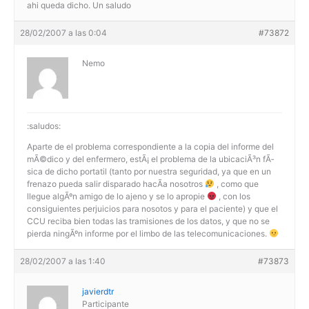
ahi queda dicho. Un saludo
28/02/2007 a las 0:04
#73872
Nemo
:saludos:
Aparte de el problema correspondiente a la copia del informe del
mÃ©dico y del enfermero, estÃ¡ el problema de la ubicaciÃ³n fÃ­
sica de dicho portatil (tanto por nuestra seguridad, ya que en un
frenazo pueda salir disparado hacÃ­a nosotros
, como que
llegue algÃºn amigo de lo ajeno y se lo apropie
, con los
consiguientes perjuicios para nosotos y para el paciente) y que el
CCU reciba bien todas las tramisiones de los datos, y que no se
pierda ningÃºn informe por el limbo de las telecomunicaciones.
28/02/2007 a las 1:40
#73873
javierdtr
Participante