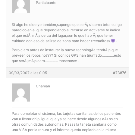
Participante
Si algo he oido yo tambien,supongo que serÃ¡ sistema tetra o algo
parecido,en el que dependiendo el recurso en activarse te indica
el que estÃ¡ mÃ¡s cerca del lugar,con lo que habrÃ¡ que tener
cuidado con eso de salirse de zona para hacer «recaditos»
.
Pero claro antes de instaurar la nueva tecnologÃ­a tendrÃ¡n que
preveer los robos no???? Si con los GPS han triunfado…………esto
que serÃ¡ mÃ¡s caro…………. :nosenose: .
09/03/2007 a las 0:05
#73876
Chaman
Para completar el sistema, las tarjetas sanitarias de los pacientes
van a llevar chip, igual que ya se hace desde algunos aÃ±os en
otras comunidades autonomas. Pasas la tarjeta sanitaria como
una VISA por la ranura y el informe queda copiado en la misma