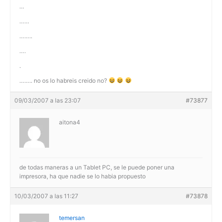
…
……
……..
….
.
…….. no os lo habreis creido no?
09/03/2007 a las 23:07
#73877
aitona4
de todas maneras a un Tablet PC, se le puede poner una
impresora, ha que nadie se lo habia propuesto
10/03/2007 a las 11:27
#73878
temersan