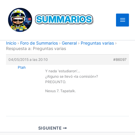
Ir
al
contenido
Inicio
›
Foro de Summarios
›
General
›
Preguntas varias
›
Respuesta a: Preguntas varias
04/05/2015 a las 20:10
#86097
Ptah
Y nada 'estudiaron'…
¿Alguno se llevó «la comisión»?
PREGUNTO.
Nexus 7. Tapatalk.
SIGUIENTE