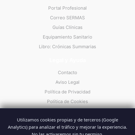
Portal Profesional
Correo SERMAS
Guías Clínicas
Equipamiento Sanitario
Libro: Crónicas Summarias
Legal y Ayuda
Contacto
Aviso Legal
Política de Privacidad
Política de Cookies
Utilizamos cookies propias y de terceros (Google
Analytics) para analizar el tráfico y mejorar la experiencia.
No las activaremos sin tu permiso.
© 2026 Summarios · La web no oficial de los profesionales del