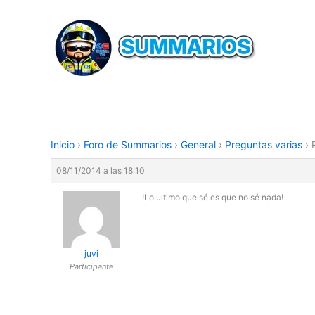
Ir
al
contenido
Inicio
›
Foro de Summarios
›
General
›
Preguntas varias
›
08/11/2014 a las 18:10
!Lo ultimo que sé es que no sé nada!
juvi
Participante