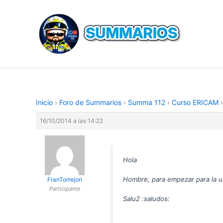
Ir
al
contenido
Inicio
›
Foro de Summarios
›
Summa 112
›
Curso ERICAM
›
16/10/2014 a las 14:22
Hola
Hombre, para empezar para la u
FranTorrejon
Participante
Salu2 :saludos: