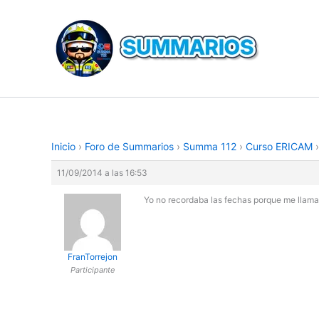
Ir
al
contenido
Inicio
›
Foro de Summarios
›
Summa 112
›
Curso ERICAM
›
11/09/2014 a las 16:53
Yo no recordaba las fechas porque me llama
FranTorrejon
Participante