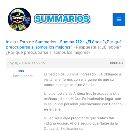
Ir
al
contenido
Inicio
›
Foro de Summarios
›
Summa 112
›
¿El ébola?¿Por qué
preocuparse si somos los mejores?
›
Respuesta a: ¿El ébola?
¿Por qué preocuparse si somos los mejores?
15/10/2014 a las 22:15
#86049
ana
El medico del Summa ingresado Fue Obligado a
Participante
visitar al enfermo, con el argumento que su
contrato peligraba si no Acudia .
Una periodista de Antena tres lo expuso la otra
mañana , diciendo Que Es Intolerable jugar con
la salud del personal ,amenazando con Ponerlo
en la calle.
Quien seria el/la prepotente que realizo tan
indigna Accion, Ahora seguro que Nadie da la
Cara y da Explicaciones