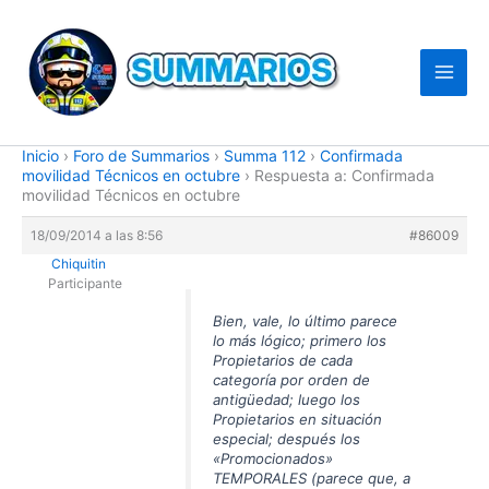
Ir
al
contenido
Inicio
›
Foro de Summarios
›
Summa 112
›
Confirmada
movilidad Técnicos en octubre
›
Respuesta a: Confirmada
movilidad Técnicos en octubre
18/09/2014 a las 8:56
#86009
Chiquitin
Participante
Bien, vale, lo último parece
lo más lógico; primero los
Propietarios de cada
categoría por orden de
antigüedad; luego los
Propietarios en situación
especial; después los
«Promocionados»
TEMPORALES (parece que, a