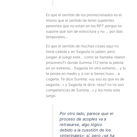
Es que el sentido de los promocionados es el
mismo que el sentido de tener suplentes
perennes que no estan en los RPT porque se
supone que son de estructura y no … por dias
temporales…
Es que el sentido de muchas cosas aqui no
tiene cabida y en Sagasta lo saben, pero
juegan al juego este… como se llamaba «balon
prisionero?» donde Summa 112 tiene la pelota
en un extremo… Sagasta en otro extremo… y tu
te pones en medio y a ver si tienes huev… a
cogerla. Te dice Summa: «uy eso es que es de
sagasta…» y Sagasta te dice: «eso? no no son
competencias de Summa…» y les mola este
juego.
Por otro lado, parece que el
proceso de acoples va a
retrasarse, algo lógico
debido a la cuestión de los
«interinajes»; sí, pero ¿se ha