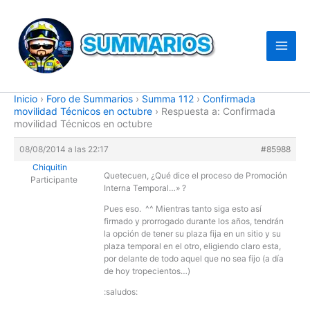
Ir
al
contenido
Inicio
›
Foro de Summarios
›
Summa 112
›
Confirmada
movilidad Técnicos en octubre
›
Respuesta a: Confirmada
movilidad Técnicos en octubre
08/08/2014 a las 22:17
#85988
Chiquitin
Quetecuen, ¿Qué dice el proceso de Promoción
Participante
Interna Temporal…» ?
Pues eso. ^^ Mientras tanto siga esto así
firmado y prorrogado durante los años, tendrán
la opción de tener su plaza fija en un sitio y su
plaza temporal en el otro, eligiendo claro esta,
por delante de todo aquel que no sea fijo (a día
de hoy tropecientos…)
:saludos: