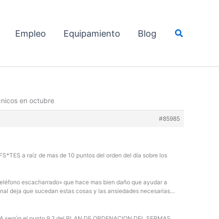
Buscar
Empleo
Equipamiento
Blog
nicos en octubre
#85985
 FS*TES a raíz de mas de 10 puntos del orden del día sobre los
al «teléfono escacharrado» que hace mas bien daño que ayudar a
rsonal deja que sucedan estas cosas y las ansiedades necesarias…
NTERNA según el punto 9.2 del PLAN DE ORDENACION DEL SERMAS,