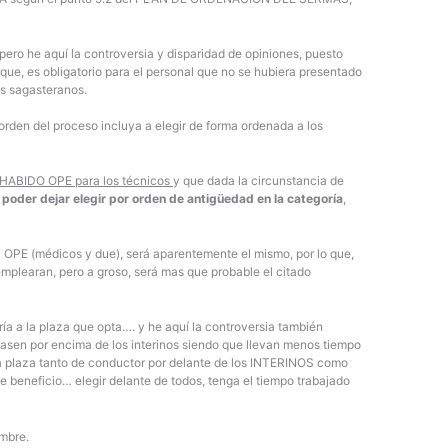
 pero he aquí la controversia y disparidad de opiniones, puesto
 que, es obligatorio para el personal que no se hubiera presentado
os sagasteranos.
orden del proceso incluya a elegir de forma ordenada a los
HABIDO OPE para los técnicos
y que dada la circunstancia de
 poder dejar elegir por orden de antigüedad en la categoría
,
OPE (médicos y due), será aparentemente el mismo, por lo que,
 emplearan, pero a groso, será mas que probable el citado
a la plaza que opta…. y he aquí la controversia también
sen por encima de los interinos siendo que llevan menos tiempo
la plaza tanto de conductor por delante de los INTERINOS como
de beneficio… elegir delante de todos, tenga el tiempo trabajado
mbre.