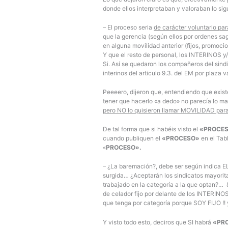
donde ellos interpretaban y valoraban lo sig
– El proceso seria
de carácter voluntario par
que la gerencia (según ellos por ordenes sag
en alguna movilidad anterior (fijos, promoc
Y que el resto de personal, los INTERINOS y
Si. Así se quedaron los compañeros del sindi
interinos del articulo 9.3. del EM por plaza v
Peeeero, dijeron que, entendiendo que exi
tener que hacerlo «a dedo» no parecía lo mas
pero NO lo quisieron llamar MOVILIDAD para 
De tal forma que si habéis visto el
«PROCE
cuando publiquen el
«PROCESO»
en el Tabl
«
PROCESO».
– ¿La baremación?, debe ser según indica 
surgida… ¿Aceptarán los sindicatos mayorit
trabajado en la categoría a la que optan?…
de celador fijo por delante de los INTERINOS
que tenga por categoría porque SOY FIJO !! 
Y visto todo esto, deciros que SI habrá
«PR