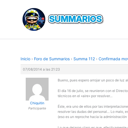
Ir
al
contenido
Inicio
›
Foro de Summarios
›
Summa 112
›
Confirmada mov
07/08/2014 a las 21:23
Bueno, pues espero arrojar un poco de luz 
El día 16 de julio, se reunieron con el Dire
técnicos en el «aire» por resolver…
Chiquitin
Éste, era uno de ellos por las interpretacio
Participante
resolver las dudas del personal… Lo malo, e
(eso es un reproche hacia la administración 
Lo que dejaron claro es que, efectivament