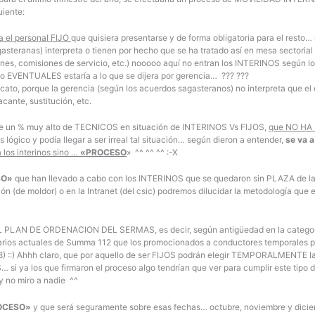
uiente:
a el personal FIJO
que quisiera presentarse y de forma obligatoria para el resto…
asteranas) interpreta o tienen por hecho que se ha tratado así en mesa sectorial
iones, comisiones de servicio, etc.) nooooo aquí no entran los INTERINOS según l
/o EVENTUALES estaría a lo que se dijera por gerencia… ??? ???
cato, porque la gerencia (según los acuerdos sagasteranos) no interpreta que el 
acante, sustitución, etc.
ste un % muy alto de TECNICOS en situación de INTERINOS Vs FIJOS,
que NO HA 
 lógico y podía llegar a ser irreal tal situación… según dieron a entender,
se va a
los interinos sino …
«PROCESO
» ^^ ^^ ^^ :-X
SO»
que han llevado a cabo con los INTERINOS que se quedaron sin PLAZA de la 
ón (de moldor) o en la Intranet (del csic) podremos dilucidar la metodología que
EL PLAN DE ORDENACION DEL SERMAS, es decir, según antigüedad en la categoría 
arios actuales de Summa 112 que los promocionados a conductores temporales pa
 8) ::) Ahhh claro, que por aquello de ser FIJOS podrán elegir TEMPORALMENTE 
… si ya los que firmaron el proceso algo tendrían que ver para cumplir este tipo 
y no miro a nadie ^^
OCESO»
y que será seguramente sobre esas fechas… octubre, noviembre y dicie