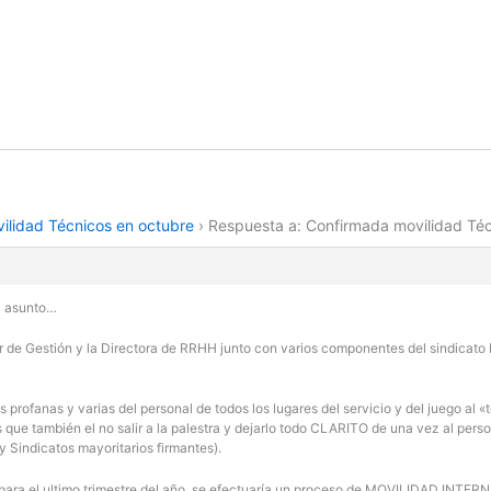
ilidad Técnicos en octubre
›
Respuesta a: Confirmada movilidad Téc
al asunto…
ctor de Gestión y la Directora de RRHH junto con varios componentes del sindicato
nes profanas y varias del personal de todos los lugares del servicio y del juego 
s que también el no salir a la palestra y dejarlo todo CLARITO de una vez al pe
y Sindicatos mayoritarios firmantes).
e para el ultimo trimestre del año, se efectuaría un proceso de MOVILIDAD I