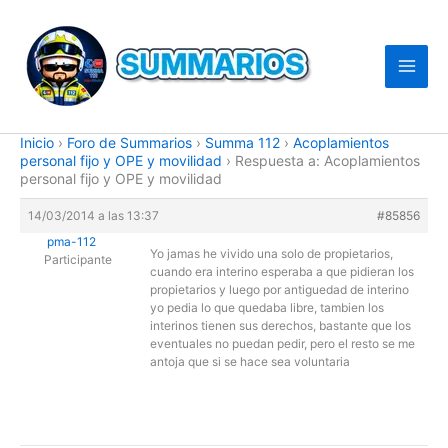
Ir
al
contenido
Inicio
›
Foro de Summarios
›
Summa 112
›
Acoplamientos
personal fijo y OPE y movilidad
›
Respuesta a: Acoplamientos
personal fijo y OPE y movilidad
14/03/2014 a las 13:37
#85856
pma-112
Yo jamas he vivido una solo de propietarios,
Participante
cuando era interino esperaba a que pidieran los
propietarios y luego por antiguedad de interino
yo pedia lo que quedaba libre, tambien los
interinos tienen sus derechos, bastante que los
eventuales no puedan pedir, pero el resto se me
antoja que si se hace sea voluntaria