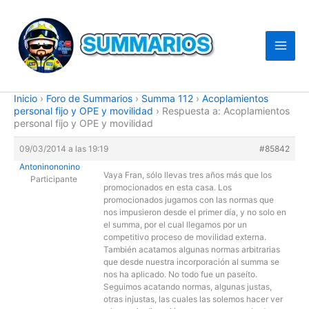
Ir
al
contenido
Inicio
›
Foro de Summarios
›
Summa 112
›
Acoplamientos
personal fijo y OPE y movilidad
›
Respuesta a: Acoplamientos
personal fijo y OPE y movilidad
09/03/2014 a las 19:19
#85842
Antoninononino
Vaya Fran, sólo llevas tres años más que los
Participante
promocionados en esta casa. Los
promocionados jugamos con las normas que
nos impusieron desde el primer día, y no solo en
el summa, por el cual llegamos por un
competitivo proceso de movilidad externa.
También acatamos algunas normas arbitrarias
que desde nuestra incorporación al summa se
nos ha aplicado. No todo fue un paseíto.
Seguimos acatando normas, algunas justas,
otras injustas, las cuales las solemos hacer ver