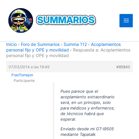
Ir
al
contenido
Inicio
›
Foro de Summarios
›
Summa 112
›
Acoplamientos
personal fijo y OPE y movilidad
›
Respuesta a: Acoplamientos
personal fijo y OPE y movilidad
07/03/2014 a las 19:49
#85840
FranTorrejon
Participante
Pues parece que el
acoplamiento extraordinario
será, en un principio, solo
para médicos y enfermeros;
de técnicos habrá que
esperar.
Enviado desde mi GT-I9505
mediante Tapatalk