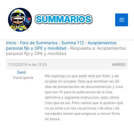
Ir
al
contenido
Inicio
›
Foro de Summarios
›
Summa 112
›
Acoplamientos
personal fijo y OPE y movilidad
›
Respuesta a: Acoplamientos
personal fijo y OPE y movilidad
17/02/2014 a las 12:33
#85830
Santi
Me supongo yo que pedir sera por Abril, y de
Participante
acoplar en octubre, falta que terminen las 20
dias de presentacion de documentacion y creo
que son 10 para la publicacion de la lista
definitiva y siguiente instruccion, esto ultimo
creo que es asi. Pero vamos que si quieren que
no se junte con las vacaciones ( de ellos ) de
navidades tienen que empezar a mover ficha
en breve.