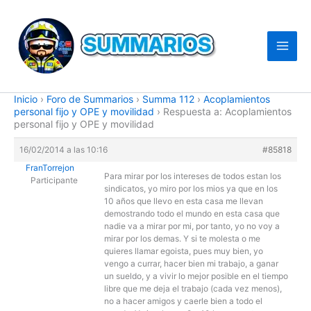
Ir
al
contenido
Inicio
›
Foro de Summarios
›
Summa 112
›
Acoplamientos
personal fijo y OPE y movilidad
›
Respuesta a: Acoplamientos
personal fijo y OPE y movilidad
16/02/2014 a las 10:16
#85818
FranTorrejon
Para mirar por los intereses de todos estan los
Participante
sindicatos, yo miro por los mios ya que en los
10 años que llevo en esta casa me llevan
demostrando todo el mundo en esta casa que
nadie va a mirar por mi, por tanto, yo no voy a
mirar por los demas. Y si te molesta o me
quieres llamar egoista, pues muy bien, yo
vengo a currar, hacer bien mi trabajo, a ganar
un sueldo, y a vivir lo mejor posible en el tiempo
libre que me deja el trabajo (cada vez menos),
no a hacer amigos y caerle bien a todo el