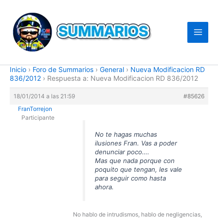
Ir
al
contenido
Inicio
›
Foro de Summarios
›
General
›
Nueva Modificacion RD
836/2012
›
Respuesta a: Nueva Modificacion RD 836/2012
18/01/2014 a las 21:59
#85626
FranTorrejon
Participante
No te hagas muchas
ilusiones Fran. Vas a poder
denunciar poco….
Mas que nada porque con
poquito que tengan, les vale
para seguir como hasta
ahora.
No hablo de intrudismos, hablo de negligencias,