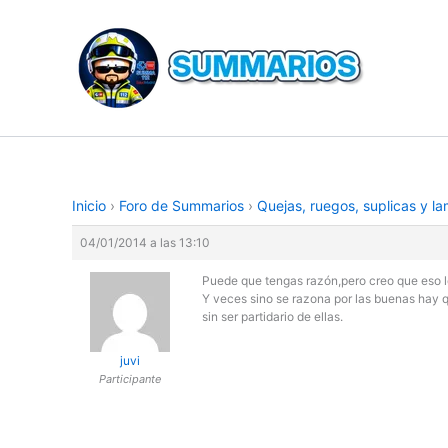
Ir
al
contenido
Inicio
›
Foro de Summarios
›
Quejas, ruegos, suplicas y l
04/01/2014 a las 13:10
Puede que tengas razón,pero creo que eso lo
Y veces sino se razona por las buenas hay 
sin ser partidario de ellas.
juvi
Participante