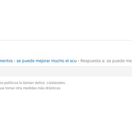
amentos
›
se puede mejorar mucho el scu
›
Respuesta a: se puede mej
s políticos lo llaman daños colaterales.
que tomar otra medidas más drásticas