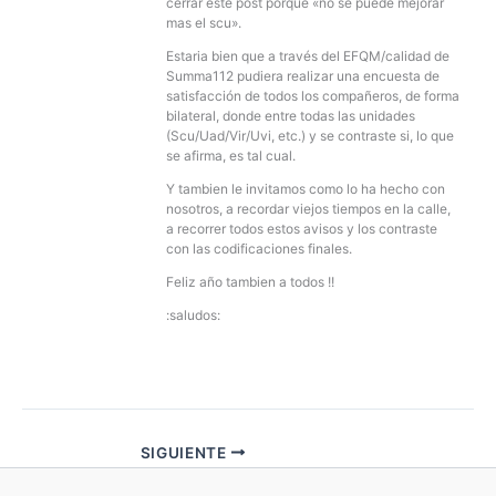
cerrar este post porque «no se puede mejorar
mas el scu».
Estaria bien que a través del EFQM/calidad de
Summa112 pudiera realizar una encuesta de
satisfacción de todos los compañeros, de forma
bilateral, donde entre todas las unidades
(Scu/Uad/Vir/Uvi, etc.) y se contraste si, lo que
se afirma, es tal cual.
Y tambien le invitamos como lo ha hecho con
nosotros, a recordar viejos tiempos en la calle,
a recorrer todos estos avisos y los contraste
con las codificaciones finales.
Feliz año tambien a todos !!
:saludos:
SIGUIENTE