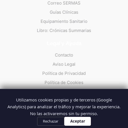
Correo SERMAS
Guías Clínicas
Equipamiento Sanitario
Libro: Crónicas Summarias
Legal y Ayuda
Contacto
Aviso Legal
Política de Privacidad
Política de Cookies
Utilizamos cookies propias y de terceros (Google
Analytics) para analizar el tráfico y mejorar la experiencia.
No las activaremos sin tu permiso.
© 2026 Summarios · La web no oficial de los profesionales del
SUMMA 112
Rechazar
Aceptar