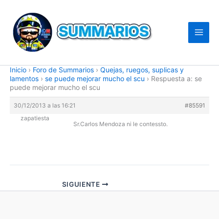
Ir
al
contenido
Inicio
›
Foro de Summarios
›
Quejas, ruegos, suplicas y
lamentos
›
se puede mejorar mucho el scu
›
Respuesta a: se
puede mejorar mucho el scu
30/12/2013 a las 16:21
#85591
zapatiesta
Sr.Carlos Mendoza ni le contessto.
SIGUIENTE