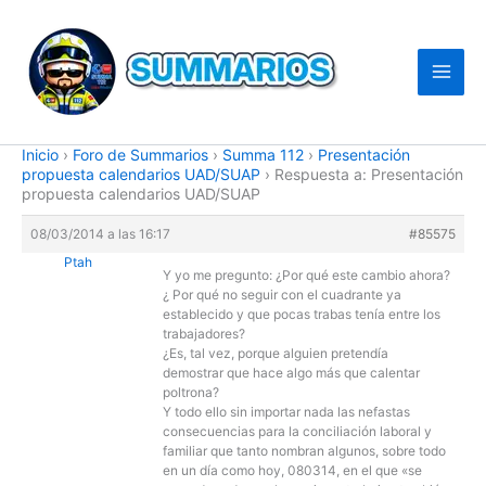
Ir
al
contenido
Inicio
›
Foro de Summarios
›
Summa 112
›
Presentación
propuesta calendarios UAD/SUAP
›
Respuesta a: Presentación
propuesta calendarios UAD/SUAP
08/03/2014 a las 16:17
#85575
Ptah
Y yo me pregunto: ¿Por qué este cambio ahora?
¿ Por qué no seguir con el cuadrante ya
establecido y que pocas trabas tenía entre los
trabajadores?
¿Es, tal vez, porque alguien pretendía
demostrar que hace algo más que calentar
poltrona?
Y todo ello sin importar nada las nefastas
consecuencias para la conciliación laboral y
familiar que tanto nombran algunos, sobre todo
en un día como hoy, 080314, en el que «se