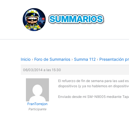
Ir
al
contenido
Inicio
›
Foro de Summarios
›
Summa 112
›
Presentación p
06/03/2014 a las 15:30
El refuerzo de fin de semana para las uad e
dispositivos (y ya no hablemos en dispositi
Enviado desde mi SM-N9005 mediante Tap
FranTorrejon
Participante